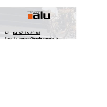
Tél :
04 67 16 30 85
E-mail :
contact@tendance-alu.fr
Addresse : 335 Rue des Fournels
34400 LUNEL
Exclusivement réservé aux
professionnels
Nos horaires :
Du lundi au vendredi de 8h à 12h et de 13h00
à 17h30
SAS au capital de 20000€ - Siret
75123878300029
Mentions legales
CGV