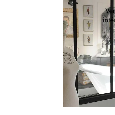
Ver
inté