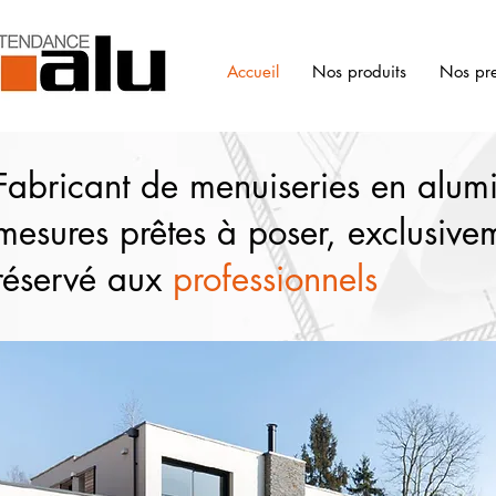
Accueil
Nos produits
Nos pre
Fabricant de menuiseries en alum
mesures prêtes à poser, exclusive
réservé aux
professionnels