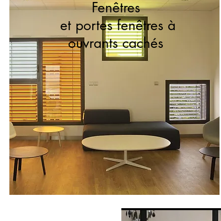
Fenêtres
et portes fenêtres à
ouvrants cachés