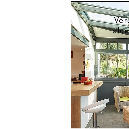
Vér
alu