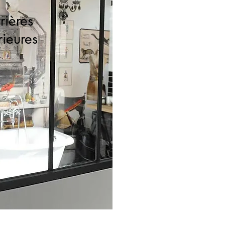
rières
rieures