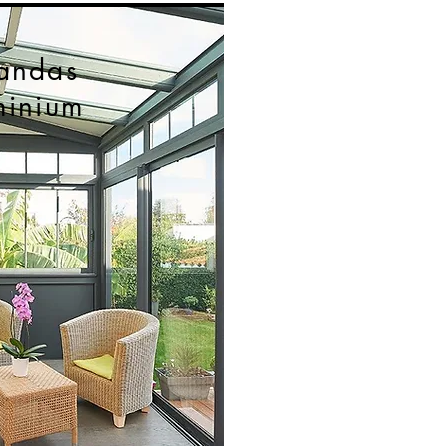
andas
minium