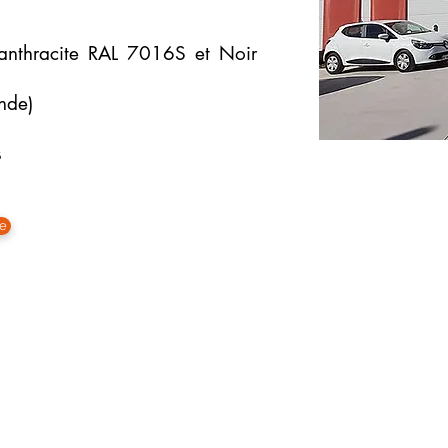
anthracite RAL 7016S et Noir
nde)
​
se